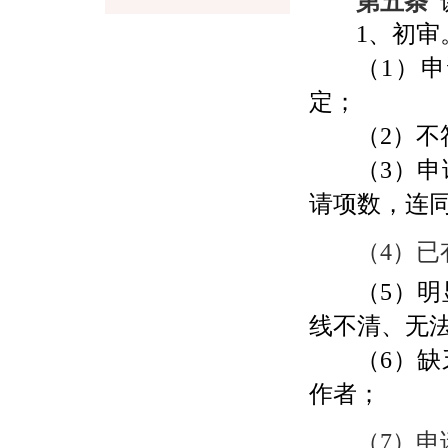
第五条
1
、初审
（
1
）申
定；
（
2
）不
（
3
）申
请项数，连
（
4
）已
（
5
）明
线不清、无
（
6
）缺
作者；
（
7
）申