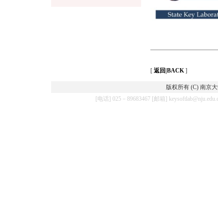
[
返回|BACK
]
版权所有 (C) 南
[电话] 025－89683467 [邮箱] keysoftla