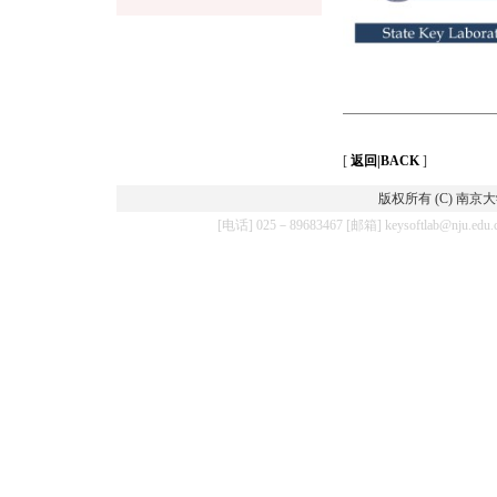
[
返回|BACK
]
版权所有 (C) 南
[电话] 025－89683467 [邮箱] keysoftla