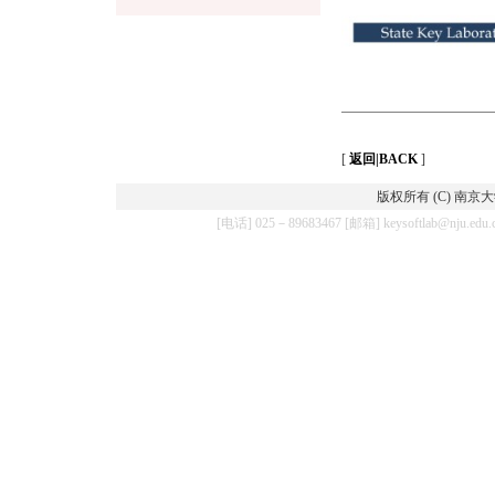
[
返回|BACK
]
版权所有 (C) 南
[电话] 025－89683467 [邮箱] keysoftla